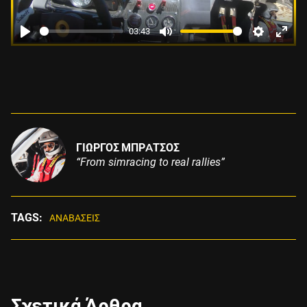
03:43
Play
Mute
Settings
Enter
fulls
ΓΙΩΡΓΟΣ ΜΠΡAΤΣΟΣ
“From simracing to real rallies”
TAGS:
ΑΝΑΒAΣΕΙΣ
Σχετικά Άρθρα