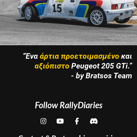
“Ένα
άρτια
προετοιμασμένο
και
αξιόπιστο
Peugeot 205 GTi.”
- by Bratsos Team
Follow RallyDiaries