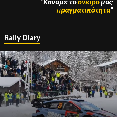
“Κάναμε το
όνειρό
μας
πραγματικότητα
”
Rally Diary