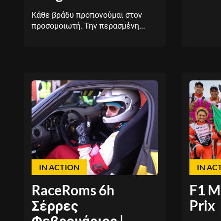
Κάθε βράδυ προπονούμαι στον
προσομοιωτή. Την περασμένη...
IN ACTION
IN AC
RaceRoms 6h
F1 M
Σέρρες
Prix
Φεβρουάριος |