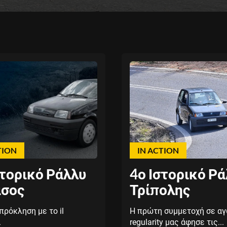
TION
IN ACTION
στορικό Ράλλυ
4ο Ιστορικό Ρ
σος
Τρίπολης
πρόκληση με το il
Η πρώτη συμμετοχή σε α
.
regularity μας άφησε τις...