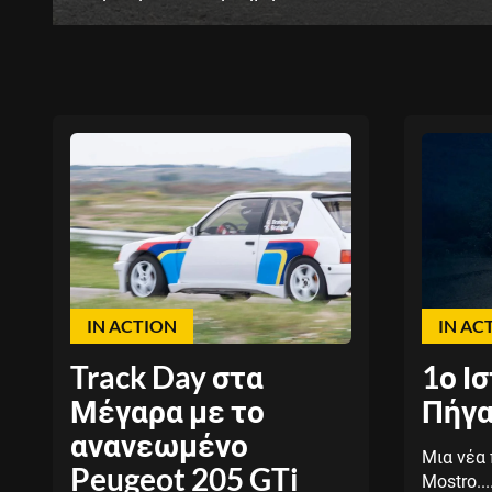
IN ACTION
IN AC
Track Day στα
1ο Ι
Μέγαρα με το
Πήγα
ανανεωμένο
Μια νέα 
Peugeot 205 GTi
Mostro...