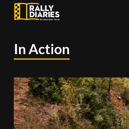
Skip
to
main
content
In Action