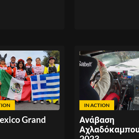
TION
IN ACTION
exico Grand
Ανάβαση
Αχλαδόκαμπο
2023