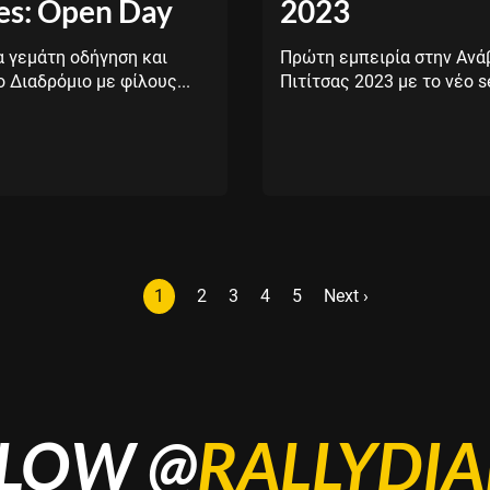
s: Open Day
2023
α γεμάτη οδήγηση και
Πρώτη εμπειρία στην Ανά
 Διαδρόμιο με φίλους...
Πιτίτσας 2023 με το νέο se
Current
1
Page
2
Page
3
Page
4
Page
5
Next
Next ›
page
page
LOW @
RALLYDIA