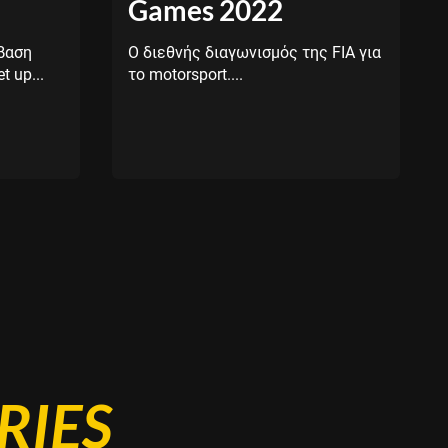
Games 2022
βαση
Ο διεθνής διαγωνισμός της FIA για
t up...
το motorsport....
RIES