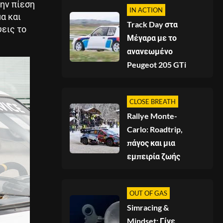
ην πίεση
IN ACTION
α και
Track Day στα
ψεις το
Μέγαρα με το
ανανεωμένο
Peugeot 205 GTi
CLOSE BREATH
Rallye Monte-
Carlo: Roadtrip,
πάγος και μια
εμπειρία ζωής
OUT OF GAS
Simracing &
Mindset: Γίνε