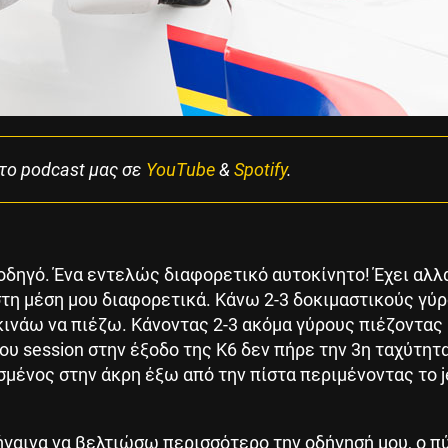
το podcast μας σε
YouTube
&
Spotify
.
οδηγό. Ένα εντελώς διαφορετικό αυτοκίνητο! Έχει αλλ
στη μέση μου διαφορετικά. Κάνω 2-3 δοκιμαστικούς γύ
κινάω να πιέζω. Κάνοντας 2-3 ακόμα γύρους πιέζοντας 
ου session στην έξοδο της Κ6 δεν πήρε την 3η ταχύτητ
σμένος στην άκρη έξω από την πίστα περιμένοντας το j
ήγαινα να βελτιώσω περισσότερο την οδήγησή μου, ο π