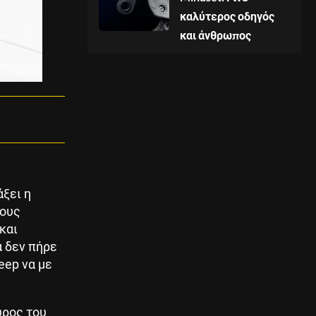
καλύτερος οδηγός
και άνθρωπος
άξει η
ρους
και
α δεν πήρε
eep να με
ύρος του