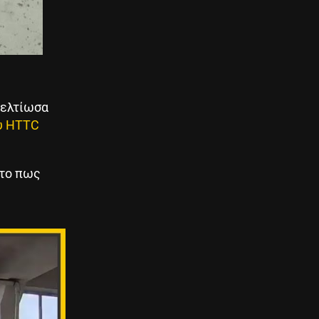
βελτίωσα
υ HTTC
 το πως