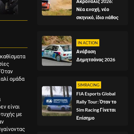
Ακρόπολις 2026:
Νέα εποχή, νέο
σκηνικό, ίδιο πάθος
IN ACTION
Ανάβαση
 καθίσματα
Δημητσάνας 2026
σίες
 Όταν
καλί ομάδα
SIMRACING
FIA Esports Global
α
Rally Tour: Όταν το
εν είναι
Sim Racing Γίνεται
υτυχής με
Επίσημο
αν
Βγαίνοντας