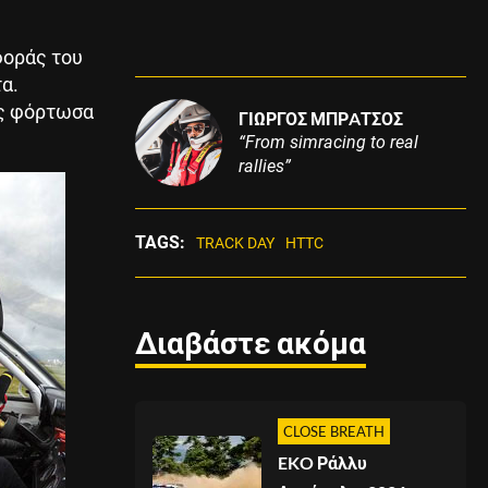
φοράς του
α.
ως φόρτωσα
ΓΙΩΡΓΟΣ ΜΠΡAΤΣΟΣ
“From simracing to real
rallies”
TAGS:
TRACK DAY
HTTC
Διαβάστε ακόμα
CLOSE BREATH
EKO Ράλλυ