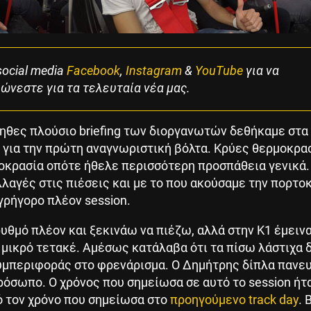
ocial media
Facebook
,
Instagram
&
YouTube
για να
ώνεστε για τα τελευταία νέα μας.
ηθες πλούσιο briefing των διοργανωτών δεθήκαμε στα
α για την πρώτη αναγνωριστική βόλτα. Κρύες θερμοκρα
οκρασία οπότε ήθελε περισσότερη προσπάθεια γενικά.
λλαγές στις πιέσεις και με το που ακούσαμε την πορτο
γρήγορο πλέον session.
υθμό πλέον και ξεκινάω να πιέζω, αλλά στην Κ1 έμειν
μικρό τετακέ. Αμέσως κατάλαβα ότι τα πίσω λάστιχα δ
υμπεριφοράς στο φρενάρισμα. Ο Δημήτρης δίπλα πανε
όσωπο. Ο χρόνος που σημείωσα σε αυτό το session ήτ
ό τον χρόνο που σημείωσα στο
προηγούμενο track day
. 