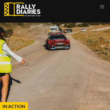
Skip
to
main
content
IN ACTION