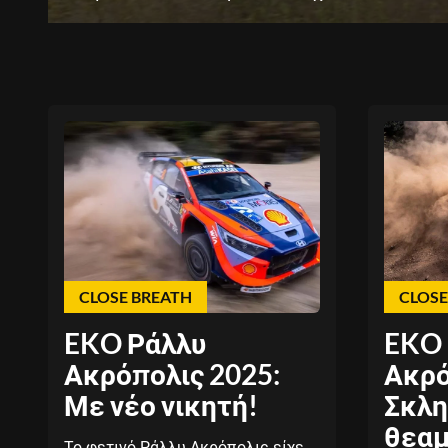
CLOSE BREATH
CLOSE
EKO Ράλλυ
EKO 
Ακρόπολις 2025:
Ακρό
Με νέο νικητή!
Σκλη
θεαμ
Το φετινό Ράλλυ Ακρόπολις είχε