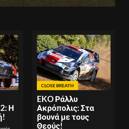
CLOSE BREATH
EKO Ράλλυ
2: Η
Ακρόπολις: Στα
ή!
βουνά με τους
Θεούς!
ωραία