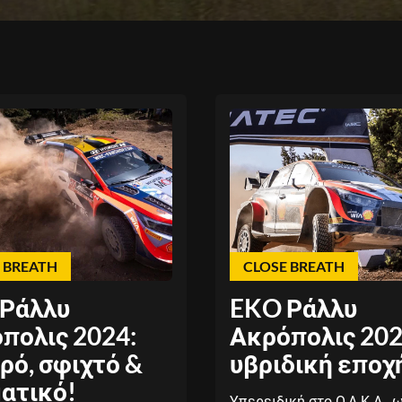
 BREATH
CLOSE BREATH
Ράλλυ
EKO Ράλλυ
πολις 2024:
Ακρόπολις 202
ρό, σφιχτό &
υβριδική εποχ
ατικό!
Υπερειδική στο Ο.Α.Κ.Α., 