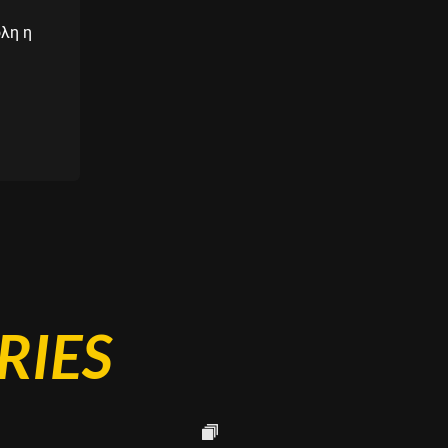
λη η
RIES