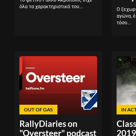
όλα τα χαρακτηριστικά του...
Ο ξεχωρ
αγώνα, 
τόσο...
OUT OF GAS
IN AC
RallyDiaries on
Class
"Oversteer" podcast
2019