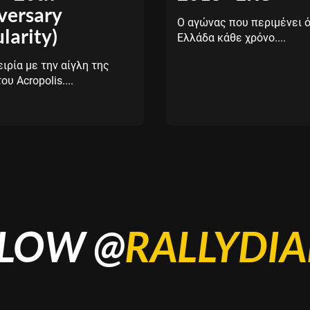
versary
Ο αγώνας που περιμένει ό
larity)
Ελλάδα κάθε χρόνο....
ιρία με την αίγλη της
υ Acropolis....
LOW @
RALLYDIA