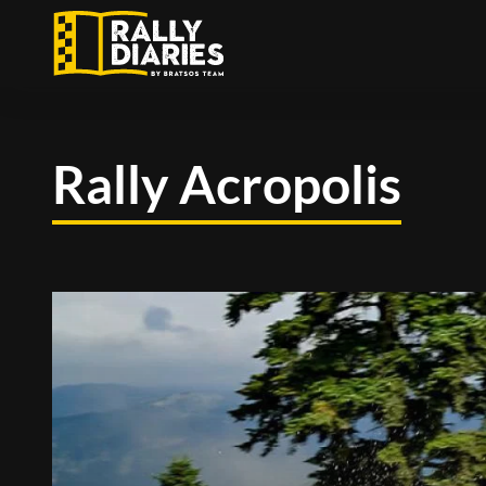
Skip
to
main
content
Rally Acropolis